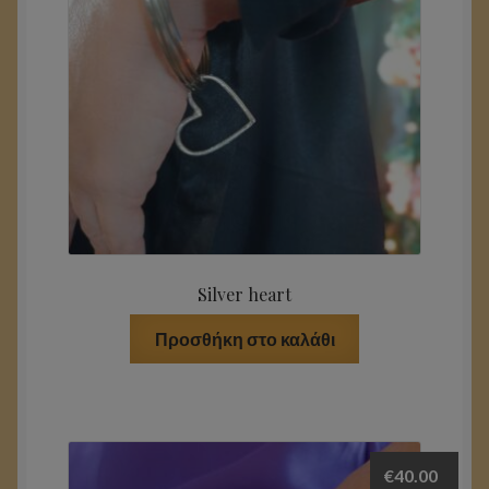
Βραχιόλια
Καρφίτσα / Pin
Χειροποίητα γυναικεία πλεκτά
Χειροποίητα αντρικά πλεκτά
Καλάθι
Silver heart
Ταμείο
Προσθήκη στο καλάθι
Ο λογαριασμός μου
Τι λένε για εμάς
€
40.00
Επικοινωνία