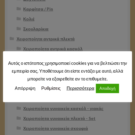
Καρφίτσα / Pin
Κολιέ
Σκουλαρίκια
Χειροποίητα αντρικά πλεκτά
Χειροποίητα αντρικά κασκόλ
Χειροποίητα αντρικά κασκόλ - γιακάς
Αυτός ο ιστότοπος χρησιμοποιεί cookies για να βελτιώσει την
Χειροποίητα αντρικά πλεκτά -Set
εμπειρία σας. Υποθέτουμε ότι είστε εντάξει με αυτό, αλλά
μπορείτε να εξαιρεθείτε αν το επιθυμείτε.
Χειροποίητα αντρικά σκουφιά
Απόρριψη
Ρυθμίσεις
Περισσότερα
Αποδοχή
Χειροποίητα γυναικεία πλεκτά
Χειροποίητα γυναικεία κασκόλ
Χειροποίητα γυναικεία κασκόλ - γιακάς
Χειροποίητα γυναικεία πλεκτά - Set
Χειροποίητα γυναικεία σκουφιά