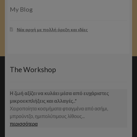
€104.00.
είναι:
€98.00.
My Blog
Νέα αρχή με πολλή όρεξη και ιδέες
The Workshop
Η ζωή αξίζει να κυλάει μέσα από ευχάριστες
μικροεκπλήξεις και αλλαγές..”
Χειροποίητα κοσμήματα φτιαγμένα από ασήμι,
μπρούντζο, ημιπολύτιμους λίθους...
περισσότερα