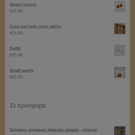
Sweet hearts
€
35.00
Cute earrings color white
€
25.00
Delfis
€
35.00
Small pearls
€
25.00
Σε προσφορά
Σκούφος αντρικός πλεκτός, μαύρο - κίτρινο