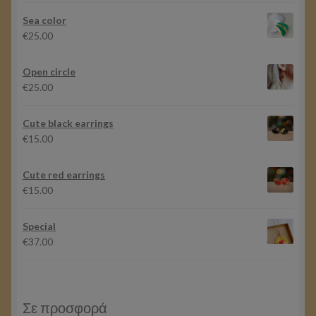
Sea color
€
25.00
Open circle
€
25.00
Cute black earrings
€
15.00
Cute red earrings
€
15.00
Special
€
37.00
Σε προσφορά