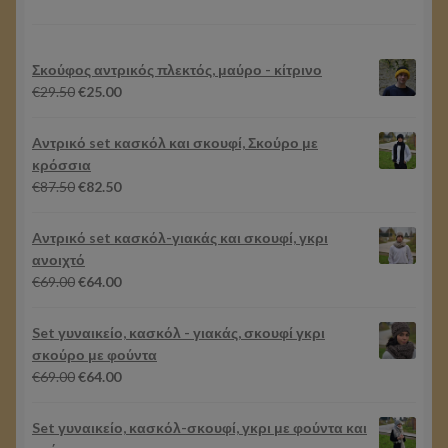
Σκούφος αντρικός πλεκτός, μαύρο - κίτρινο
Original
Η
€
29.50
€
25.00
price
τρέχουσα
was:
τιμή
Aντρικό set κασκόλ και σκουφί, Σκούρο με
€29.50.
είναι:
κρόσσια
€25.00.
Original
Η
€
87.50
€
82.50
price
τρέχουσα
was:
τιμή
Aντρικό set κασκόλ-γιακάς και σκουφί, γκρι
€87.50.
είναι:
ανοιχτό
€82.50.
Original
Η
€
69.00
€
64.00
price
τρέχουσα
was:
τιμή
Set γυναικείο, κασκόλ - γιακάς, σκουφί γκρι
€69.00.
είναι:
σκούρο με φούντα
€64.00.
Original
Η
€
69.00
€
64.00
price
τρέχουσα
was:
τιμή
Set γυναικείο, κασκόλ-σκουφί, γκρι με φούντα και
€69.00.
είναι: