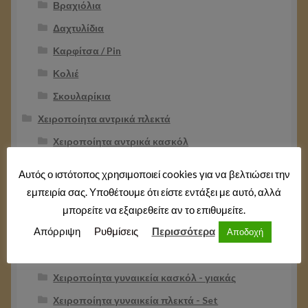
Βραχιόλια
Δαχτυλίδια
Καρφίτσα / Pin
Κολιέ
Σκουλαρίκια
Χειροποίητα αντρικά πλεκτά
Χειροποίητα αντρικά κασκόλ
Χειροποίητα αντρικά κασκόλ - γιακάς
Αυτός ο ιστότοπος χρησιμοποιεί cookies για να βελτιώσει την
Χειροποίητα αντρικά πλεκτά -Set
εμπειρία σας. Υποθέτουμε ότι είστε εντάξει με αυτό, αλλά
Χειροποίητα αντρικά σκουφιά
μπορείτε να εξαιρεθείτε αν το επιθυμείτε.
Απόρριψη
Ρυθμίσεις
Περισσότερα
Χειροποίητα γυναικεία πλεκτά
Αποδοχή
Χειροποίητα γυναικεία κασκόλ
Χειροποίητα γυναικεία κασκόλ - γιακάς
Χειροποίητα γυναικεία πλεκτά - Set