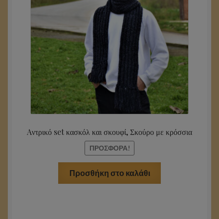
€87.50.
είναι:
Τι λένε για εμάς
€82.50
Επικοινωνία
Aντρικό set κασκόλ και σκουφί, Σκούρο με κρόσσια
ΠΡΟΣΦΟΡΆ!
Προσθήκη στο καλάθι