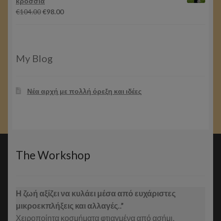
κρόσσια
€64.00.
Original
Η
€
104.00
€
98.00
price
τρέχουσα
was:
τιμή
€104.00.
είναι:
€98.00.
My Blog
Νέα αρχή με πολλή όρεξη και ιδέες
The Workshop
Η ζωή αξίζει να κυλάει μέσα από ευχάριστες
μικροεκπλήξεις και αλλαγές..”
Χειροποίητα κοσμήματα φτιαγμένα από ασήμι,