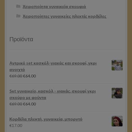
Χειροποίητα γυναικεία σκουφιά
Χειροποίητες γυναικείες πλεκτές κορδέλες
Προϊόντα
Aντρικό set κασκόλ-γιακάς και σκουφί, γκρι
ανοιχτό
Original
Η
€
69.00
€
64.00
price
τρέχουσα
was:
τιμή
Set γυναικείο, κασκόλ - γιακάς, σκουφί γκρι
€69.00.
είναι:
σκούρο με φούντα
€64.00.
Original
Η
€
69.00
€
64.00
price
τρέχουσα
was:
τιμή
Κορδέλα πλεκτή, γυναικεία, μπορντό
€69.00.
είναι:
€
17.00
€64.00.