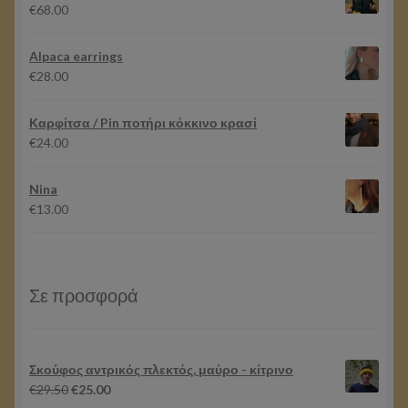
€87.50.
είναι:
€
68.00
€82.50.
Alpaca earrings
€
28.00
Καρφίτσα / Pin ποτήρι κόκκινο κρασί
€
24.00
Nina
€
13.00
Σε προσφορά
Σκούφος αντρικός πλεκτός, μαύρο - κίτρινο
Original
Η
€
29.50
€
25.00