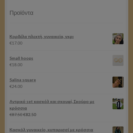
Προϊόντα
Κορδέλα πλεκτή, γυναικεία, γκρι
€
17.00
Small hoops
€
18.00
Salina square
€
24.00
Aντρικό set κασκόλ και σκουφί, Σκούρο με
κρόσσια
Original
Η
€
87.50
€
82.50
price
τρέχουσα
was:
τιμή
Κασκόλ γυναικείο, κυπαρισσί με κρόσσια