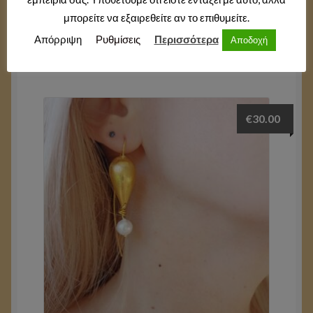
Pearls with circles
μπορείτε να εξαιρεθείτε αν το επιθυμείτε.
Προσθήκη στο καλάθι
Απόρριψη
Ρυθμίσεις
Περισσότερα
Αποδοχή
€
30.00